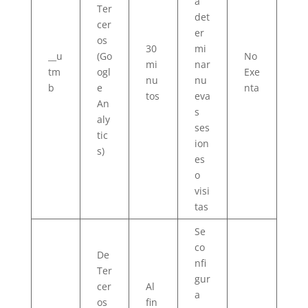
a
Ter
det
cer
er
os
30
mi
__u
(Go
No
mi
nar
tm
ogl
Exe
nu
nu
b
e
nta
tos
eva
An
s
aly
ses
tic
ion
s)
es
o
visi
tas
Se
co
De
nfi
Ter
gur
cer
Al
a
os
fin