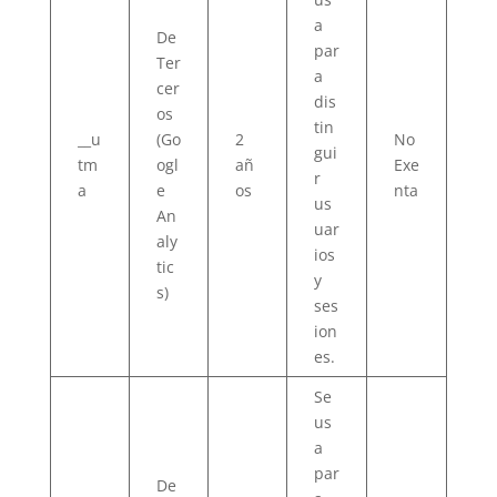
a
De
par
Ter
a
cer
dis
os
tin
__u
(Go
2
No
gui
tm
ogl
añ
Exe
r
a
e
os
nta
us
An
uar
aly
ios
tic
y
s)
ses
ion
es.
Se
us
a
par
De