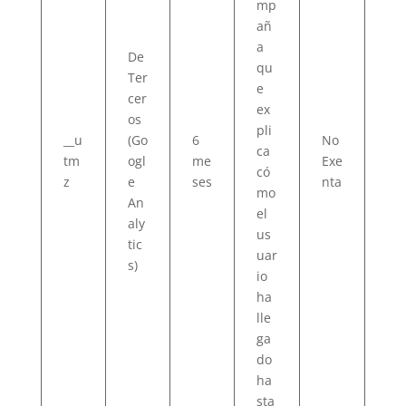
mp
añ
a
De
qu
Ter
e
cer
ex
os
pli
__u
(Go
6
No
ca
tm
ogl
me
Exe
có
z
e
ses
nta
mo
An
el
aly
us
tic
uar
s)
io
ha
lle
ga
do
ha
sta