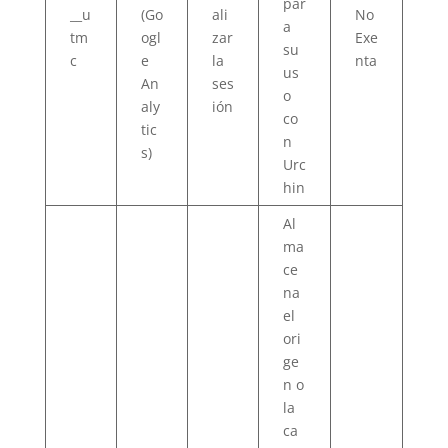
par
__u
(Go
ali
No
a
tm
ogl
zar
Exe
su
c
e
la
nta
us
An
ses
o
aly
ión
co
tic
n
s)
Urc
hin
Al
ma
ce
na
el
ori
ge
n o
la
ca